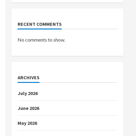
RECENT COMMENTS
No comments to show.
ARCHIVES
July 2026
June 2026
May 2026