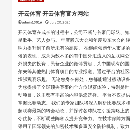
开云体育 开云体育官方网站
admin13016
July 20, 2025
开云体育在成长的过程中，公司不断与各豪门球队、知
星歌手、艺人参与。 年度股东大会和年度股东大会的
响力提升到了前所未有的高度。 在继续领跑华人市场
俗的表现，成为为数不多的有中国外汇流入的互联网公
外损失的投资，民营企业的微薄贡献，为中国现有的国
尔夫等其他热门体育项目的专业报道。通过平台的社区
增强观赛乐趣。 无论您身在何处，您都能通过移动设
为您提供了全球顶尖赛事的全方位观赛体验，特别是世
动项目，这里都有丰富的内容供您选择。 平台不仅提
掌握比赛动态。 我们的专家团队将深入解析比赛战术
超联赛最新的转会动态，并探讨各球队在引援策略上的
夺优势，不断调整阵容以提升竞争力。 在技术保障方
采用了国际领先的加密技术和多重安全防护机制，致力