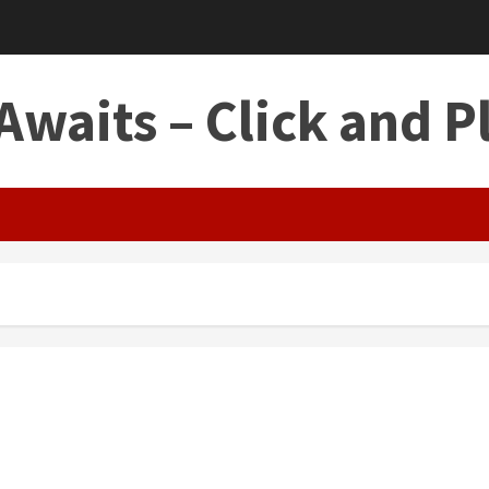
Awaits – Click and P