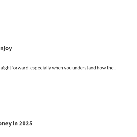
Enjoy
traightforward, especially when you understand how the...
oney in 2025