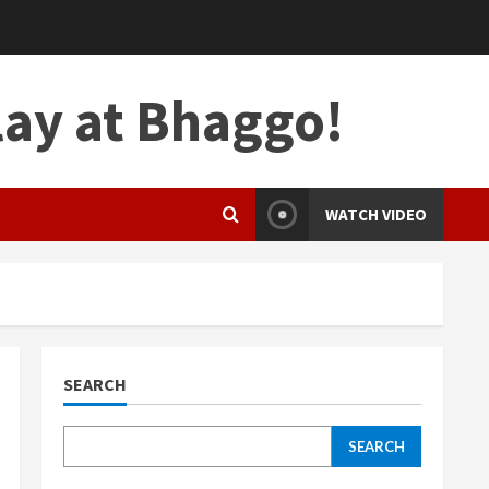
lay at Bhaggo!
WATCH VIDEO
SEARCH
SEARCH