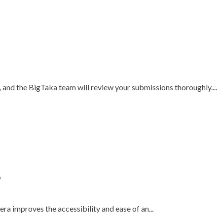
 and the BigTaka team will review your submissions thoroughly....
o
era improves the accessibility and ease of an...