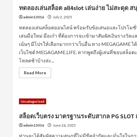
онлайн-
ทดลองเล่นสล็อต all4slot เล่นง่าย ไม่สะดุด สน
игроков
admin13016
July 2, 2025
ทดลองเล่นสล็อตออนไลน์ พร้อมรับข้อเสนอและโปรโมชั
เล่นมือใหม่ มือเก๋า ที่ต้องการจะเข้ามาสัมผัสเงินรางวัลแล
เน้นๆ มีโปรให้เลือกมากกว่าเว็บอื่น ทาง MEGAGAME ได้จัด
เว็บไซต์ MEGAGAME.LIFE. หากพูดถึงผู้เล่นที่ชอบสล็อตเล
โหลดช้าบ้างล่ะ...
Read
Read More
more
about
ทดลอง
เล่น
สล็อต
all4slot
Uncategorized
เล่น
ง่าย
ไม่
สล็อตเว็บตรง มาตรฐานระดับสากล PG SLOT 
สะดุด
สนุก
ได้
admin13016
June 26, 2025
ทุก
เวลา
ท่านจะได้สัมผัสความสนุกที่ไม่มีขีดจำกัดและมั่นใจในกา