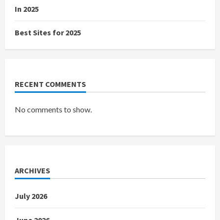
In 2025
Best Sites for 2025
RECENT COMMENTS
No comments to show.
ARCHIVES
July 2026