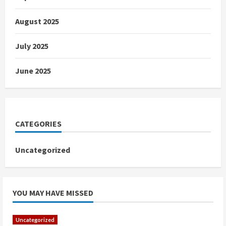
August 2025
July 2025
June 2025
CATEGORIES
Uncategorized
YOU MAY HAVE MISSED
Uncategorized