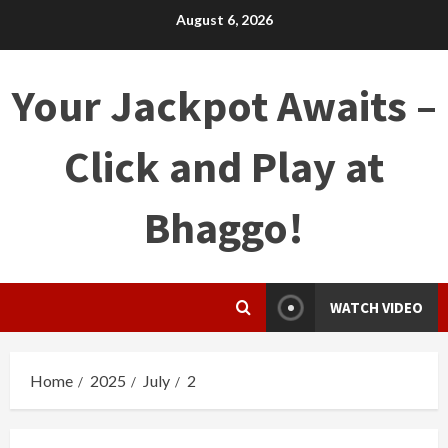
Skip
August 6, 2026
to
content
Your Jackpot Awaits –
Click and Play at
Bhaggo!
WATCH VIDEO
Home
2025
July
2