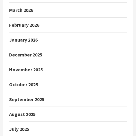
March 2026
February 2026
January 2026
December 2025
November 2025
October 2025
September 2025
August 2025
July 2025