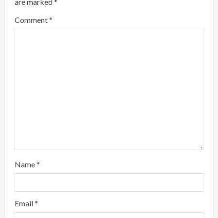
u
are marked
*
e
Comment
*
R
e
a
d
i
n
g
Name
*
Email
*