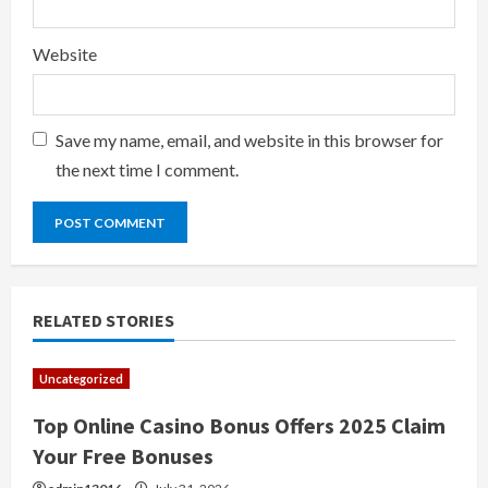
Website
Save my name, email, and website in this browser for
the next time I comment.
RELATED STORIES
Uncategorized
Top Online Casino Bonus Offers 2025 Claim
Your Free Bonuses