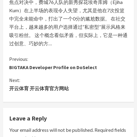
焦点对决中，费城76人队的新秀探花埃奇库姆（Ejiha
Kum）在上半场的表现令人失望，尤其是他在7次投篮
中完全未能命中，打出了一个0分的尴尬数据。 在社交
平台上，越来越多的用户选择通过“私密型”展示风格来
吸引粉丝。 这个概念看似矛盾，但实际上，它是一种通
过创意、巧妙的方…
C
Previous:
BIGTAKA Developer Profile on DoSelect
o
Next:
n
开云体育 开云体育官方网站
t
i
Leave a Reply
n
Your email address will not be published.
Required fields