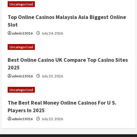
Uncategorized
Top Online Casinos Malaysia Asia Biggest Online
Slot
admin13016
July 24, 2026
Uncategorized
Best Online Casino UK Compare Top Casino Sites
2025
admin13016
July 23, 2026
Uncategorized
The Best Real Money Online Casinos For U S.
Players In 2025
admin13016
July 23, 2026