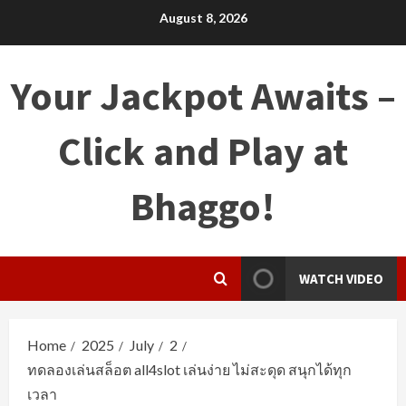
Skip
August 8, 2026
to
content
Your Jackpot Awaits –
Click and Play at
Bhaggo!
WATCH VIDEO
Home
2025
July
2
ทดลองเล่นสล็อต all4slot เล่นง่าย ไม่สะดุด สนุกได้ทุก
เวลา