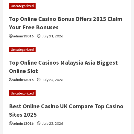
Uncategorized
Top Online Casino Bonus Offers 2025 Claim
Your Free Bonuses
admin13016
July 31, 2026
Uncategorized
Top Online Casinos Malaysia Asia Biggest
Online Slot
admin13016
July 24, 2026
Uncategorized
Best Online Casino UK Compare Top Casino
Sites 2025
admin13016
July 23, 2026