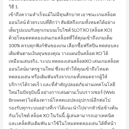
วิธี 1.
เข้าถึงความสำเร็จแม้ไม่มีทุนสักบาท เอาชนะเกมสล็อต
ออนไลน์ ด้วยระบบที่ดีกว่า สัมผัสถึงเกมทั้งหมดได้อย่าง
เต็มรูปแบบกับทุกเกมบนเว็บไซต์ SLOTXO (สล็อต XO)
ด้วยโหมดทดลองเล่นเกมสล็อตที่ให้คุณเข้าถึงเกมเต็ม
100% ครบทุกฟังก์ชันของเกม เลือกซื้อฟรีสปิน ทดสอบลง
เดิมพันตามเงินทุนของคุณ วางแผนปั่นสล็อต XO ได้
เหมือนเล่นจริง.. ระบบ ทดลองเล่นสล็อตXO เล่นเกมสล็อต
ออนไลน์มาตรฐานใหม่ ซึ่งจะทำให้คุณเข้าถึงโหมด
ทดลองเล่น หรือเดิมพันจริงจากเกมทั้งหมดจากผู้ให้
บริการได้รวดเร็ว และที่สำคัญปลอดภัย ผ่านเทคโนโลยี
ใหม่ในปัจจุบันนี้ อย่างการเล่นผ่านเว็บบราวเซอร์ (Web
Browser) ไม่ต้องดาวน์โหลดแอปลงอุปกรณ์อีกต่อไป
รองรับทุกระบบอย่างที่เราได้แนะนำไปจากหัวข้อข้างต้น
กับเว็บไซต์ สล็อต XO ในวันนี้. ผู้เล่นสามารถเอาเทคนิค
และเคล็ดลับเดิมพัน มาใช้ในโหมดทดลองเล่น ได้ที่หน้า