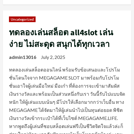
Uncategorized
ทดลองเล่นสล็อต all4slot เล่น
ง่าย ไม่สะดุด สนุกได้ทุกเวลา
admin13016
July 2, 2025
ทดลองเล่นสล็อตออนไลน์ พร้อมรับข้อเสนอและโปรโม
ชั่นโดนใจจาก MEGAGAME SLOT มาพร้อมกับโปรโม
ชั่นเอาใจผู้เล่นมือใหม่ มือเก๋า ที่ต้องการจะเข้ามาสัมผัส
เงินรางวัลและพร้อมเป็นส่วนหนึ่งกับเรา วันนี้รับไปแบบจัด
หนัก ให้ผู้เล่นแบบเน้นๆ มีโปรให้เลือกมากกว่าเว็บอื่น ทาง
MEGAGAME ได้จัดมาให้ผู้เล่นนำไปเป็นทุนต่อยอด พิชิต
เงินรางวัลเข้ากระเป๋าได้ที่เว็บไซต์ MEGAGAME.LIFE.
หากพูดถึงผู้เล่นที่ชอบสล็อตเล่นฟรีเป็นชีวิตจิตใจแล้วล่ะก็