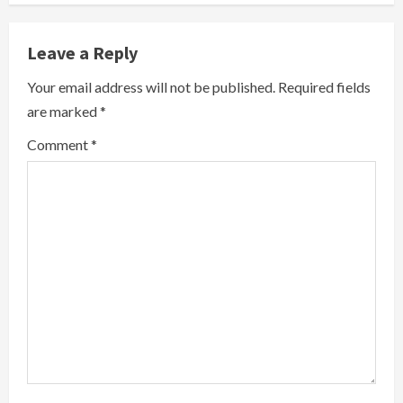
n
Leave a Reply
u
Your email address will not be published.
Required fields
e
are marked
*
R
Comment
*
e
a
d
i
n
g