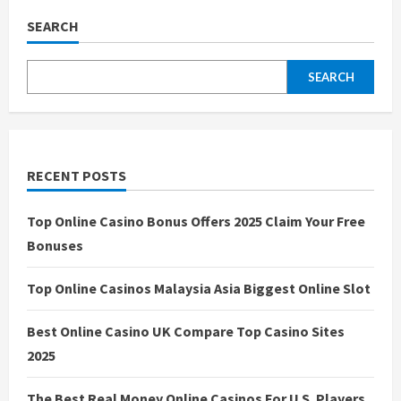
SEARCH
SEARCH
RECENT POSTS
Top Online Casino Bonus Offers 2025 Claim Your Free
Bonuses
Top Online Casinos Malaysia Asia Biggest Online Slot
Best Online Casino UK Compare Top Casino Sites
2025
The Best Real Money Online Casinos For U S. Players