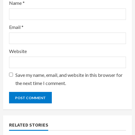
Name
*
Email
*
Website
Save my name, email, and website in this browser for
the next time I comment.
RELATED STORIES