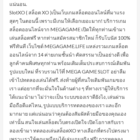
แน่นอน.
SlotXO ( สล็อต XO )เป็นเว็บเกมสล็อตออนไลน์ที่มาแรง
สุดๆ ในตอนนี้ เพราะมีเกมให้เลือกเยอะมาก! บริการเกม
สล็อตออนไลน์จาก MEGAGAME เปิดให้ทุกท่านเข้ามา
เล่นสล็อตฟรี หากท่านสมัครสมาชิกใหม่ ก็รับโบนัส 100%
ฟรีทันที เว็บไซต์ MEGAGAME.LIFE แหล่งรวมเกมสล็อต
ออนไลน์จาก 14 ค่ายเกมชั้นนำ คัดสรรมาเป็นอย่างดี เพื่อ
ลูกค้าคนพิเศษทุกท่าน พร้อมเติมเต็มประสบการณ์เดิมพัน
รูปแบบใหม่ ที่รวบรวมไว้ที่ MEGA GAME SLOT อย่าลืม
เข้าไปทดลองเล่นได้ฟรี. ส่งท้ายผู้ที่สนใจเดิมพันเกมของ
เรา แต่อยากที่จะมั่นใจในด้านต่าง ๆ ที่ทางเราผู้ให้บริการ
ได้แนะนำมา ไม่ว่าจะเป็น ระบบของเราดียังไง, เล่นผ่าน
มือถือดีแค่ไหน, รูปแบบบริการทดลองของเรา และอีก
มากมาย แต่แน่นอนว่าคุณต้องสัมผัสด้วยมือของคุณเอง
เท่านั้น สนใจเล่นสล็อตเว็บตรงเปิดใจ เปิดโอกาสกับเรา
ลองเข้ามา ทดลองเล่นสล็อตXO ทางเลือกที่ตรงไปตรงมา
เพราะเราให้คุณเหมือนได้เล่นเกมจริง ฟรี! การทดลอง