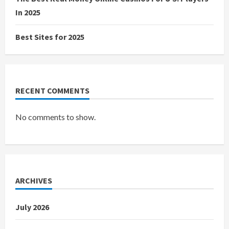
In 2025
Best Sites for 2025
RECENT COMMENTS
No comments to show.
ARCHIVES
July 2026