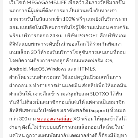
เว็บไซต์ MEGAGAME.LIFE เพื่อคว้าเงินรางวัลที่มากขึ้น
นอกจากนี้ผู้เล่นที่ต้องการมาเป็นส่วนหนึ่งกับทางเรา
สามารถรับโบนัสแรกเข้า 100% ฟรีๆ แถมยังมีบริการฝาก
ถอน แบบอัตโนมัติ สะดวกทันใจผู้ใช้งานแน่นอน ครบครัน
พร้อมบริการตลอด 24 ชม. บริษัท PG SOFT คือบริษัทเกม
ดิจิทัลแบบพกพาระดับชั้นนำของโลก ได้ร่วมกันพัฒนา
เกมสล็อต 3D ให้รองรับบริการโซลูชันการเล่นเกมที่ตอบ
โจทย์ความต้องการของลูกค้าบนแพลตฟอร์ม iOS,
Android, MacOS, Windows และ HTML5.
ฝากโดยระบบฝากวอเลท ใช้แอปทรูมันนี่วอเลทในการ
ฝากถอน 3. ทำรายการผ่านแอดมิน ส่งสลีปเพื่อให้แอดมิน
ฝากเงินให้. เจาะลึกเข้ารวมสนุกกับเกม SLOTXO ได้ทัน
ทันที ไม่ต้องเป็นสมาชิกก่อนก็เล่นได้ แต่หากเป็นสมาชิก
สิทธิพิเศษบนเว็บไซต์ของเราซัพพอร์ต (Support) ทั้งหมด
กว่า 300 เกม
ทดลองเล่นสล็อต
XO พร้อมให้คุณเข้าถึงได้
ง่าย ๆ ดังนี้. ไม่ว่าระบบบริการเกมสล็อตออนไลน์จะใหม่
แค่ไหน ถูกวางแผนพัฒนาอัปเดตมาอย่างดี ก็ต้องมีปัญหา